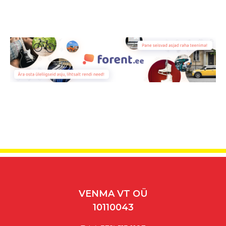
VENMA VT OÜ
10110043