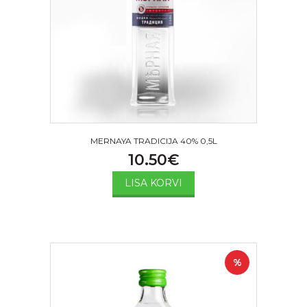
MERNAYA TRADICIJA 40% 0,5L
10.50
€
LISA KORVI
%