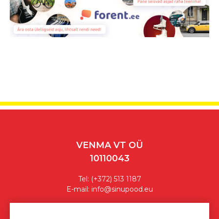
VENMA VT OÜ
10110043
Tel:
(+372) 513 1187
E-mail:
info@sinupood.eu