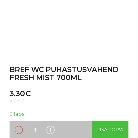
BREF WC PUHASTUSVAHEND
FRESH MIST 700ML
3.30
€
4.71€ / L
3 laos
LISA KORVI