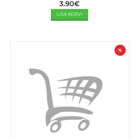
3.90
€
LISA KORVI
%