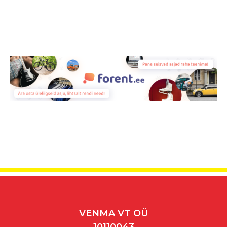
VENMA VT OÜ
10110043