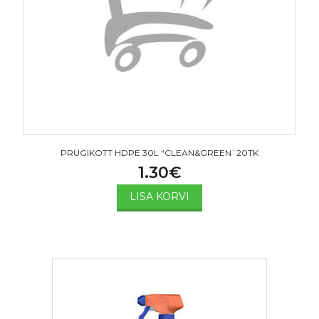
PRÜGIKOTT HDPE 30L “CLEAN&GREEN`20TK
1.30
€
LISA KORVI