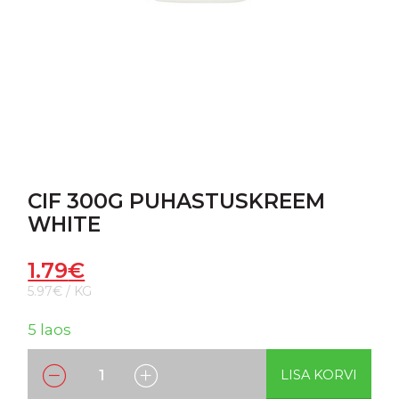
CIF 300G PUHASTUSKREEM
WHITE
1.79
€
5.97€ / KG
5 laos
LISA KORVI