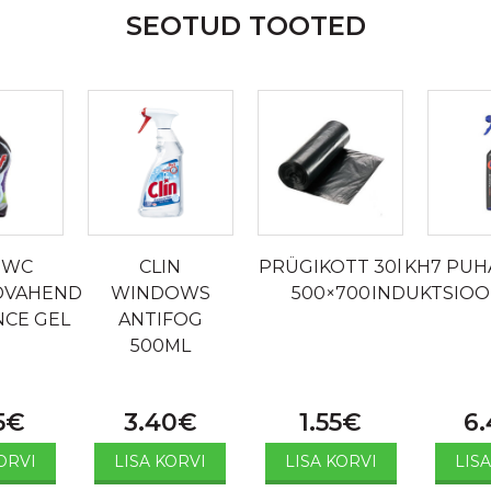
SEOTUD TOOTED
 WC
CLIN
PRÜGIKOTT 30l
KH7 PUH
DVAHEND
WINDOWS
500×700
INDUKTSIOO
NCE GEL
ANTIFOG
500ML
5
€
3.40
€
1.55
€
6.
ORVI
LISA KORVI
LISA KORVI
LIS