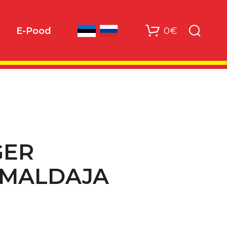
0€
E-Pood
GER
EMALDAJA