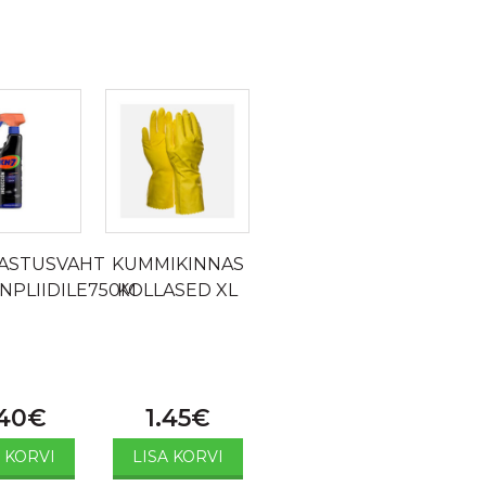
ASTUSVAHT
KUMMIKINNAS
NPLIIDILE750M
KOLLASED XL
40
€
1.45
€
A KORVI
LISA KORVI