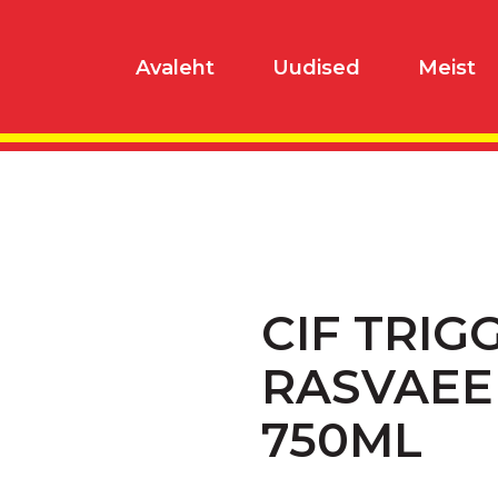
Avaleht
Uudised
Meist
CIF TRIG
RASVAE
750ML