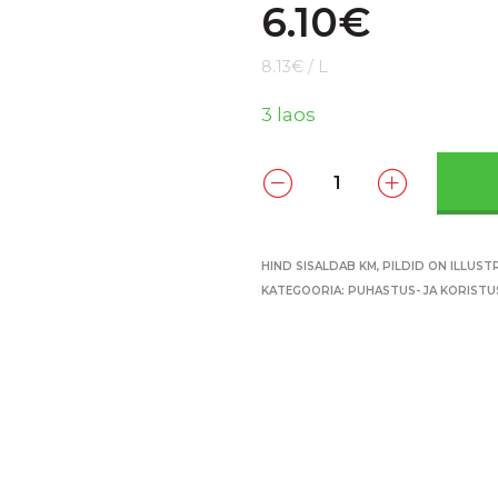
6.10
€
8.13€ / L
3 laos
HIND SISALDAB KM, PILDID ON ILLUST
KATEGOORIA:
PUHASTUS- JA KORIST