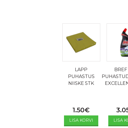
LAPP
BREF
PUHASTUS
PUHASTU
NIISKE 5TK
EXCELLE
1.50
€
3.0
LISA KORVI
LISA K