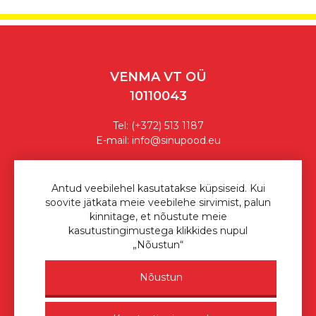
VENMA VT OÜ
10110043
Tel:
(+372) 513 1187
E-mail:
info@sinupood.eu
Ostutingimused
Antud veebilehel kasutatakse küpsiseid. Kui
soovite jätkata meie veebilehe sirvimist, palun
Privaatsuspoliitika
kinnitage, et nõustute meie
kasutustingimustega klikkides nupul
Sinu Pood © 2026
„Nõustun“
Nõustun