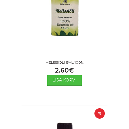
MELISSIÕLI 15ML 100%
2.60
€
LISA KORVI
%