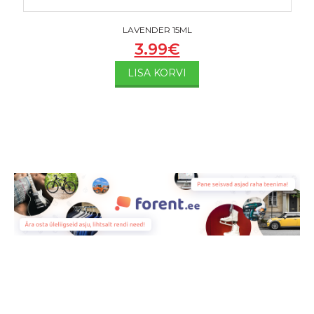
LAVENDER 15ML
3.99
€
LISA KORVI