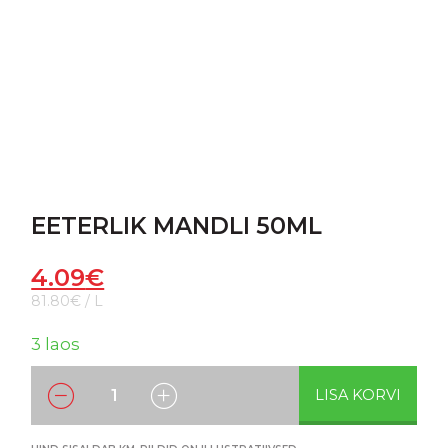
EETERLIK MANDLI 50ML
4.09
€
81.80€ / L
3 laos
LISA KORVI