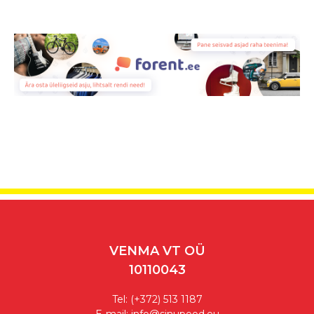
VENMA VT OÜ
10110043
Tel:
(+372) 513 1187
E-mail:
info@sinupood.eu