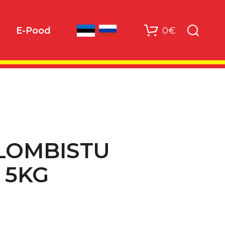
0€
E-Pood
LOMBISTU
V 5KG