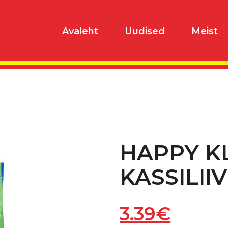
Avaleht
Uudised
Meist
HAPPY K
KASSILII
3.39
€