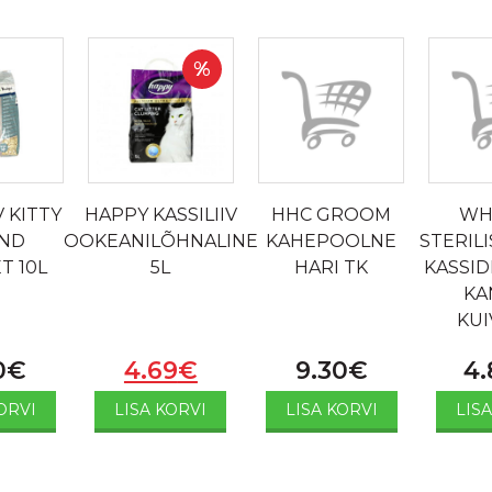
%
V KITTY
HAPPY KASSILIIV
HHC GROOM
WH
END
OOKEANILÕHNALINE
KAHEPOOLNE
STERIL
T 10L
5L
HARI TK
KASSID
KA
KUI
0
€
4.69
€
9.30
€
4.
ORVI
LISA KORVI
LISA KORVI
LIS