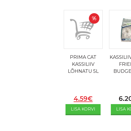
%
PRIMA CAT
KASSILII
KASSILIIV
FRI
LÕHNATU 5L
BUDGE
4.59
€
6.2
LISA KORVI
LISA K