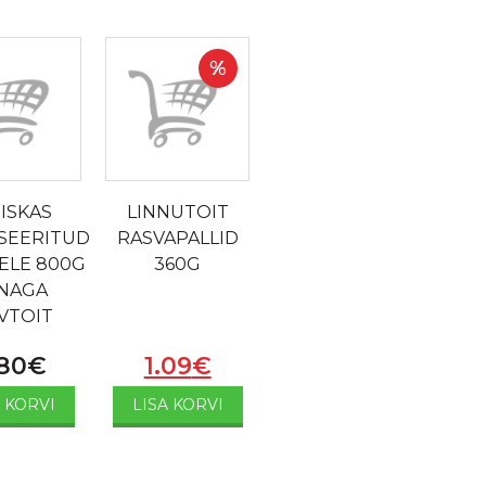
%
ISKAS
LINNUTOIT
ISEERITUD
RASVAPALLID
ELE 800G
360G
NAGA
VTOIT
80
€
1.09
€
A KORVI
LISA KORVI