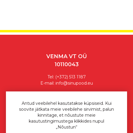
VENMA VT OÜ
10110043
Tel:
(+372) 513 1187
E-mail:
info@sinupood.eu
Ostutingimused
Antud veebilehel kasutatakse küpsiseid. Kui
soovite jätkata meie veebilehe sirvimist, palun
Privaatsuspoliitika
kinnitage, et nõustute meie
kasutustingimustega klikkides nupul
Sinu Pood © 2026
„Nõustun“