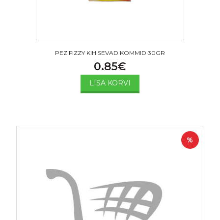
PEZ FIZZY KIHISEVAD KOMMID 30GR
0.85
€
LISA KORVI
%