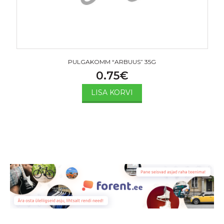
PULGAKOMM “ARBUUS” 35G
0.75
€
LISA KORVI