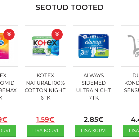
SEOTUD TOOTED
%
%
EX
KOTEX
ALWAYS
D
OMID
NATURAL 100%
SIDEMED
KON
REMAX
COTTON NIGHT
ULTRA NIGHT
SENS
K
6TK
7TK
9
€
1.59
€
2.85
€
4.
ORVI
LISA KORVI
LISA KORVI
LIS