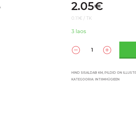
2.05
€
0.11€ / TK
3 laos
HIND SISALDAB KM, PILDID ON ILLUST
KATEGOORIA:
INTIIMHÜGIEEN