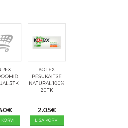
UREX
KOTEX
DOOMID
PESUKAITSE
UAL 3TK
NATURAL 100%
20TK
40
€
2.05
€
A KORVI
LISA KORVI