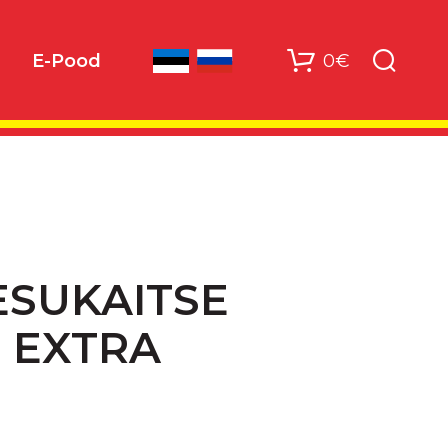
0€
E-Pood
ESUKAITSE
 EXTRA