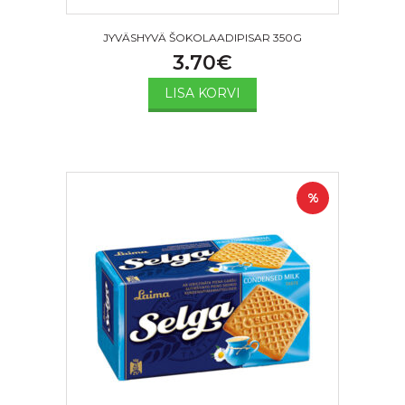
JYVÄSHYVÄ ŠOKOLAADIPISAR 350G
3.70
€
LISA KORVI
%