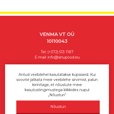
VENMA VT OÜ
10110043
Tel:
(+372) 513 1187
E-mail:
info@sinupood.eu
Ostutingimused
Antud veebilehel kasutatakse küpsiseid. Kui
soovite jätkata meie veebilehe sirvimist, palun
Privaatsuspoliitika
kinnitage, et nõustute meie
kasutustingimustega klikkides nupul
Sinu Pood © 2026
„Nõustun“
Nõustun