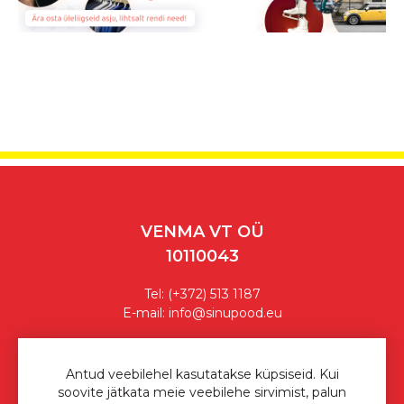
VENMA VT OÜ
10110043
Tel:
(+372) 513 1187
E-mail:
info@sinupood.eu
Ostutingimused
Antud veebilehel kasutatakse küpsiseid. Kui
soovite jätkata meie veebilehe sirvimist, palun
Privaatsuspoliitika