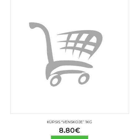
KÜPSIS “VENSKOJE” 1KG
8.80
€