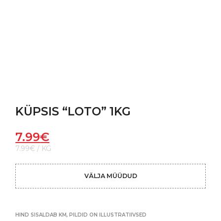
KÜPSIS “LOTO” 1KG
7.99
€
7.99€ / KG
VÄLJA MÜÜDUD
HIND SISALDAB KM, PILDID ON ILLUSTRATIIVSED