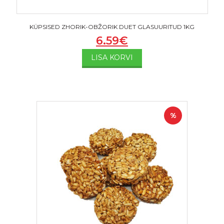
KÜPSISED ZHORIK-OBŽORIK DUET GLASUURITUD 1KG
6.59
€
LISA KORVI
%