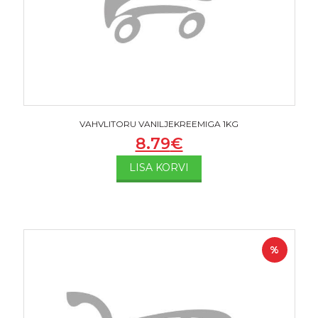
VAHVLITORU VANILJEKREEMIGA 1KG
8.79
€
LISA KORVI
%