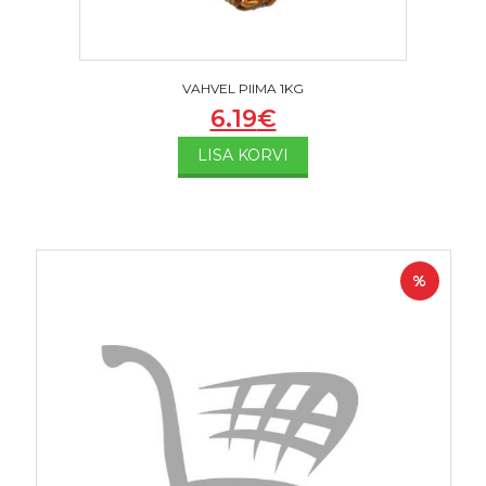
VAHVEL PIIMA 1KG
6.19
€
LISA KORVI
%