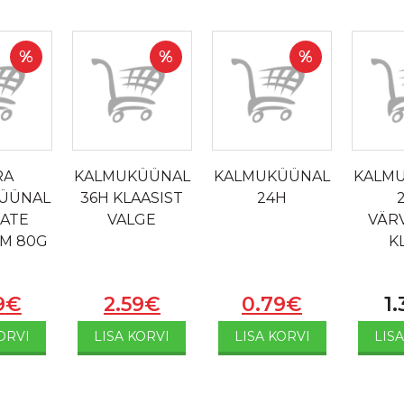
%
%
%
RA
KALMUKÜÜNAL
KALMUKÜÜNAL
KALM
ÜÜNAL
36H KLAASIST
24H
CATE
VALGE
VÄRV
M 80G
K
9
€
2.59
€
0.79
€
1.
ORVI
LISA KORVI
LISA KORVI
LIS