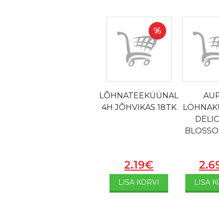
%
LÕHNATEEKÜÜNAL
AU
4H JÕHVIKAS 18TK
LÖHNAK
DELI
BLOSSO
2.19
€
2.6
LISA KORVI
LISA K