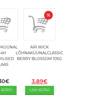
%
UKÜÜNAL
AIR WICK
24H
LÕHNAKÜÜNALCLASSIC
ILISED
BERRY BLOSSOM 105G
LAAS
30
€
3.89
€
A KORVI
LISA KORVI