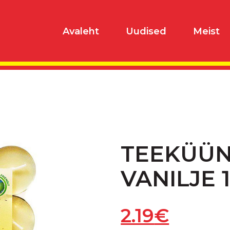
Avaleht
Uudised
Meist
TEEKÜÜN
VANILJE 
2.19
€