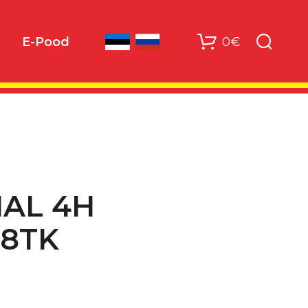
0€
E-Pood
AL 4H
18TK