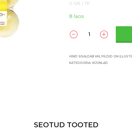
0.12€ / TK
8 laos
HIND SISALDAB KM, PILDID ON ILLUST
KATEGOORIA:
KÜÜNLAD
SEOTUD TOOTED