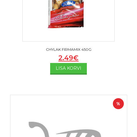
CHYLAK FIRMAMIX 450G
2.49
€
LISA KORVI
%