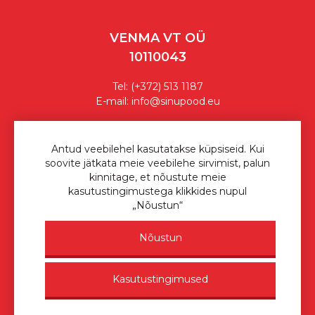
VENMA VT OÜ
10110043
Tel:
(+372) 513 1187
E-mail:
info@sinupood.eu
Ostutingimused
Antud veebilehel kasutatakse küpsiseid. Kui
soovite jätkata meie veebilehe sirvimist, palun
Privaatsuspoliitika
kinnitage, et nõustute meie
kasutustingimustega klikkides nupul
Sinu Pood © 2026
„Nõustun“
Nõustun
Kasutustingimused