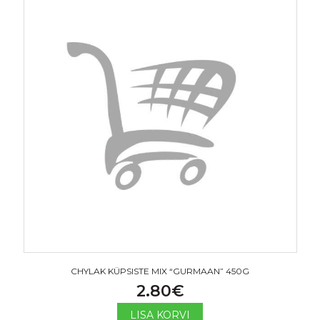
CHYLAK KÜPSISTE MIX “GURMAAN” 450G
2.80
€
LISA KORVI