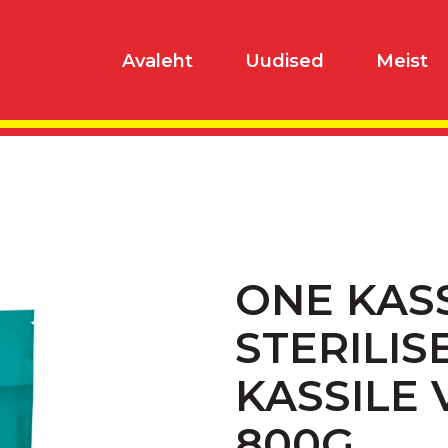
Avaleht
Uudised
Meist
ONE KASS
STERILIS
KASSILE 
800G