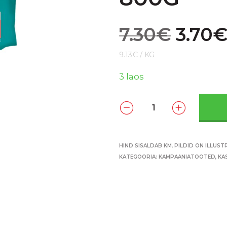
7.30
€
3.70
9.13€ / KG
3 laos
HIND SISALDAB KM, PILDID ON ILLUST
KATEGOORIA:
KAMPAANIA­­TOOTED
,
KA