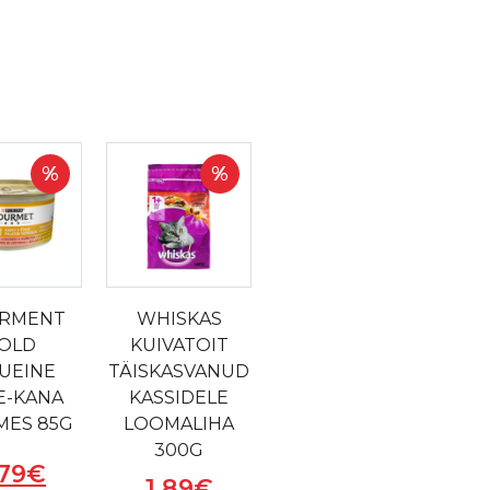
%
%
RMENT
WHISKAS
OLD
KUIVATOIT
SUEINE
TÄISKASVANUD
E-KANA
KASSIDELE
MES 85G
LOOMALIHA
300G
79
€
1.89
€