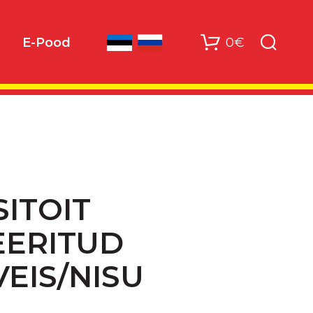
0€
E-Pood
ITOIT
EERITUD
VEIS/NISU