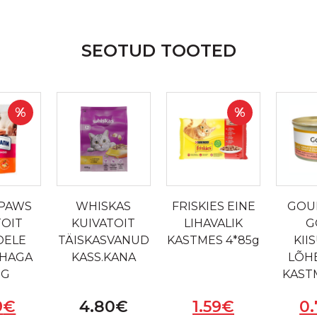
SEOTUD TOOTED
%
%
4PAWS
WHISKAS
FRISKIES EINE
GOU
TOIT
KUIVATOIT
LIHAVALIK
G
DELE
TÄISKASVANUD
KASTMES 4*85g
KII
IHAGA
KASS.KANA
LÕH
0G
KAST
9
€
4.80
€
1.59
€
0.