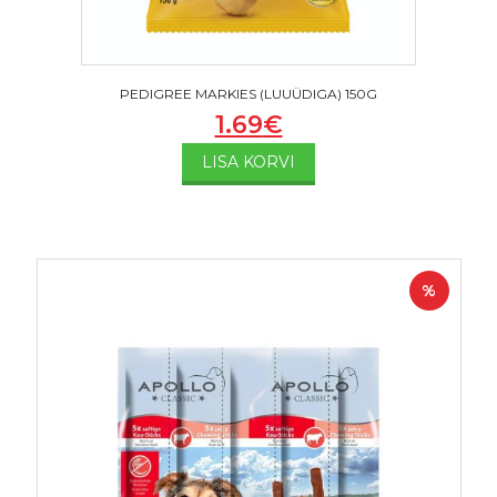
PEDIGREE MARKIES (LUUÜDIGA) 150G
1.69
€
LISA KORVI
%