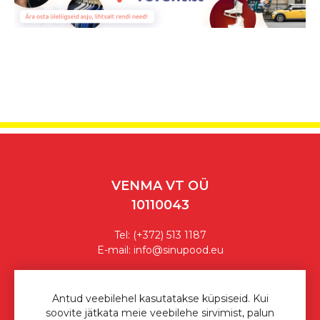
VENMA VT OÜ
10110043
Tel:
(+372) 513 1187
E-mail:
info@sinupood.eu
Ostutingimused
Antud veebilehel kasutatakse küpsiseid. Kui
soovite jätkata meie veebilehe sirvimist, palun
Privaatsuspoliitika