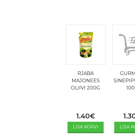
RJABA
GURM
MAJONEES
SINEPI
OLIIVI 200G
10
1.40
€
1.3
LISA KORVI
LISA K