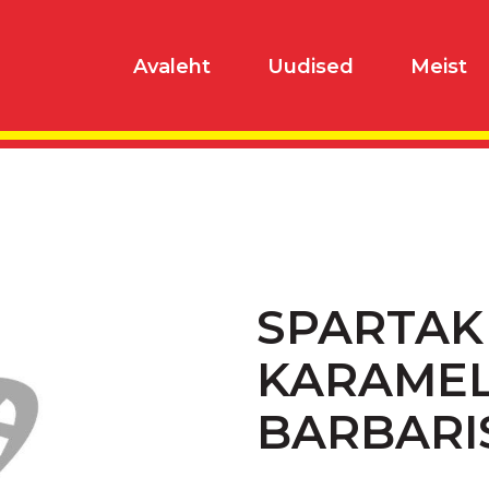
Avaleht
Uudised
Meist
SPARTAK
KARAME
BARBARI