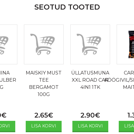
SEOTUD TOOTED
INA
MAISKIY MUST
ÜLLATUSMUNA
CAR
PULBER
TEE
XXL ROAD CAR
KÖÖGIVIL/
0G
BERGAMOT
4IN1 1TK
MAI
100G
0
€
2.65
€
2.90
€
1.
ORVI
LISA KORVI
LISA KORVI
LIS