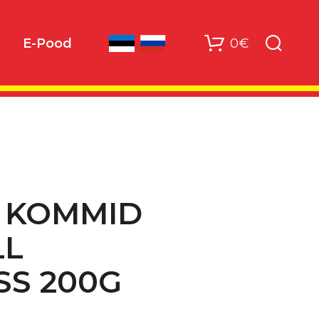
0€
E-Pood
 KOMMID
LL
SS 200G