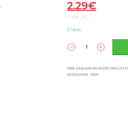
2.29
€
11.45€ / KG
5 laos
HIND SISALDAB KM, PILDID ON ILLUST
KATEGOORIA:
TESPI