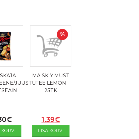
%
SKAJA
MAISKIY MUST
SEENE/JUUSTU
TEE LEMON
TSEAIN
25TK
30
€
1.39
€
A KORVI
LISA KORVI