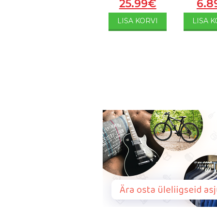
25.99
€
6.8
LISA KORVI
LISA K