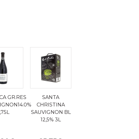
CA GR.RES
SANTA
IGNON14.0%
CHRISTINA
,75L
SAUVIGNON BL
12,5% 3L