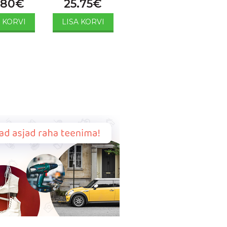
.80
€
25.75
€
A KORVI
LISA KORVI