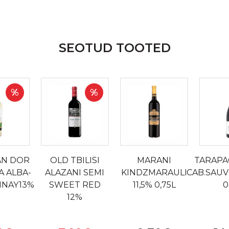
SEOTUD TOOTED
%
%
AN DOR
OLD TBILISI
MARANI
TARAPA
A ALBA-
ALAZANI SEMI
KINDZMARAULI
CAB.SAUV
NAY13%
SWEET RED
11,5% 0,75L
0
12%