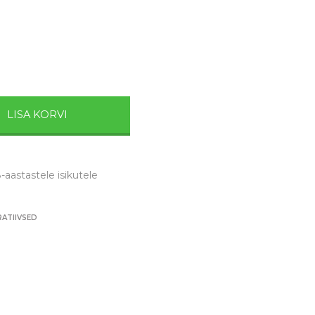
LISA KORVI
-aastastele isikutele
RATIIVSED