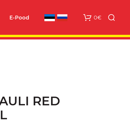
0€
E-Pood
AULI RED
5L