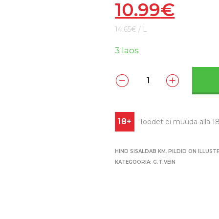
10.99
€
14.65€ / L
3 laos
18+
Toodet ei müüda alla 18
HIND SISALDAB KM, PILDID ON ILLUST
KATEGOORIA:
G.T.VEIN