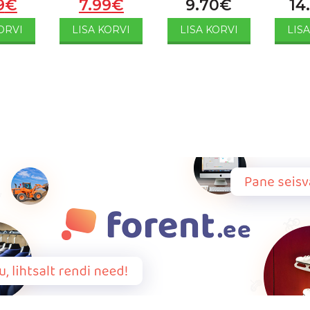
9
€
7.99
€
9.70
€
14
ORVI
LISA KORVI
LISA KORVI
LIS