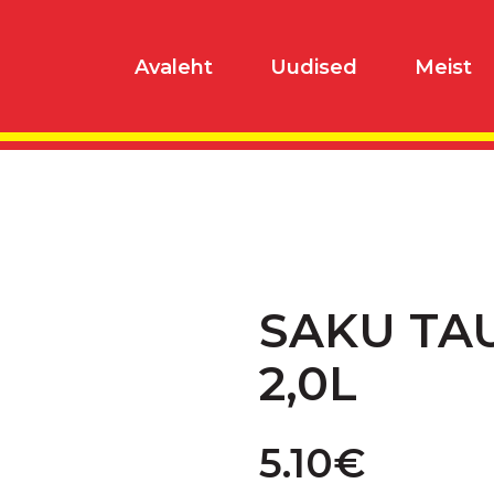
Avaleht
Uudised
Meist
SAKU TA
2,0L
5.10
€