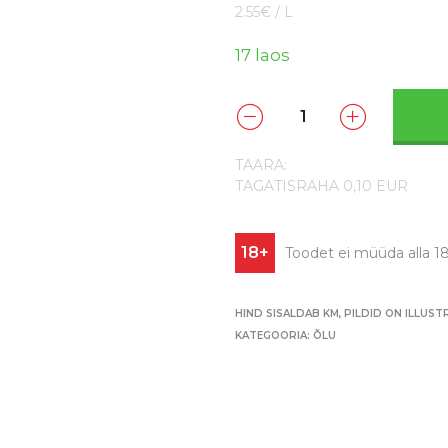
2.55€ / L
17 laos
TAARA:
TAGATISRAHA 0,10 EUR
18+
Toodet ei müüda alla 18
HIND SISALDAB KM, PILDID ON ILLUST
KATEGOORIA:
ÕLU