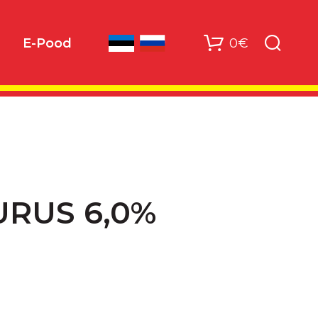
0€
E-Pood
URUS 6,0%