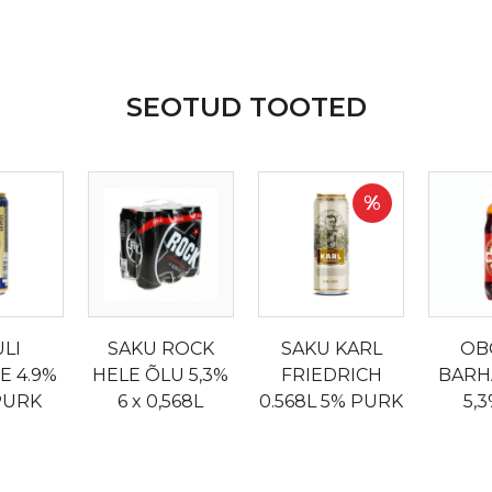
SEOTUD TOOTED
%
ULI
SAKU ROCK
SAKU KARL
OB
E 4.9%
HELE ÕLU 5,3%
FRIEDRICH
BARH
 PURK
6 x 0,568L
0.568L 5% PURK
5,3