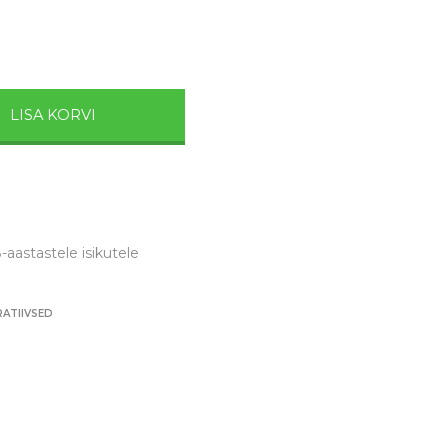
LISA KORVI
-aastastele isikutele
RATIIVSED