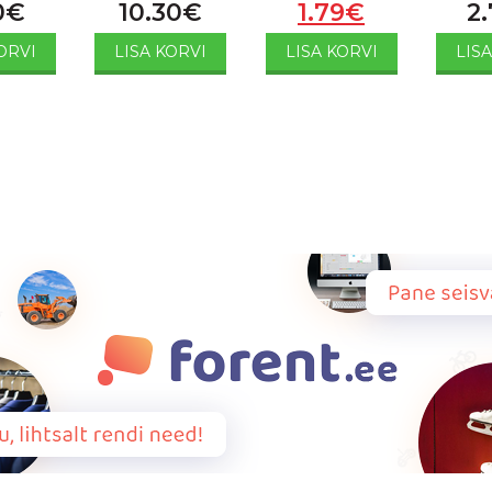
0
€
10.30
€
1.79
€
2.
ORVI
LISA KORVI
LISA KORVI
LIS