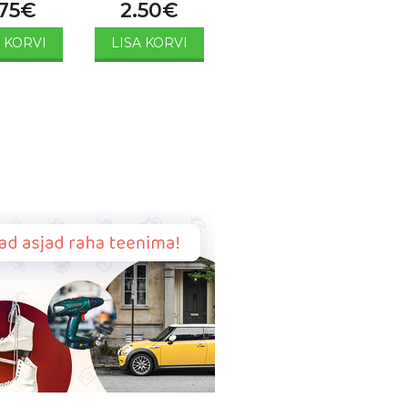
75
€
2.50
€
A KORVI
LISA KORVI