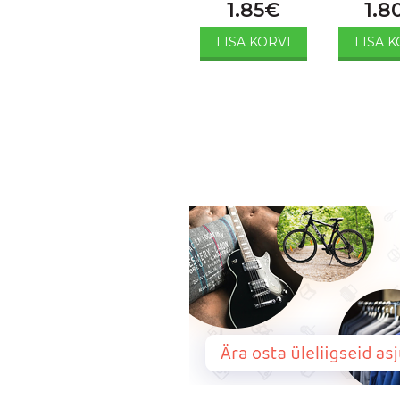
1.85
€
1.8
LISA KORVI
LISA K