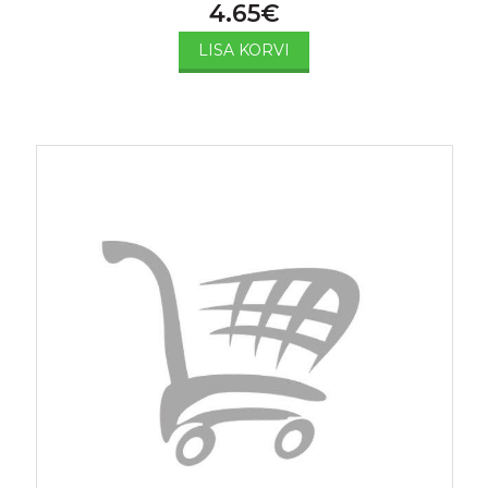
4.65
€
LISA KORVI