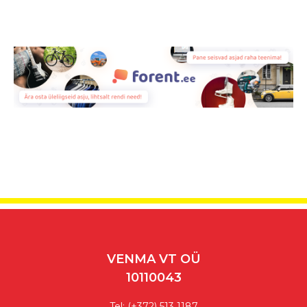
VENMA VT OÜ
10110043
Tel:
(+372) 513 1187